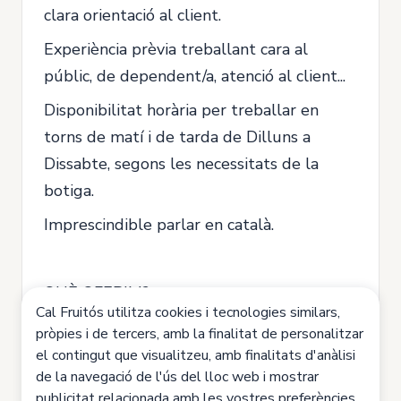
clara orientació al client.
Experiència prèvia treballant cara al
públic, de dependent/a, atenció al client...
Disponibilitat horària per treballar en
torns de matí i de tarda de Dilluns a
Dissabte, segons les necessitats de la
botiga.
Imprescindible parlar en català.
QUÈ OFERIM?
Cal Fruitós utilitza cookies i tecnologies similars,
Incorporació a una empresa consolidada i
pròpies i de tercers, amb la finalitat de personalitzar
en creixement.
el contingut que visualitzeu, amb finalitats d'anàlisi
de la navegació de l'ús del lloc web i mostrar
Contracte indefinit
publicitat relacionada amb les vostres preferències